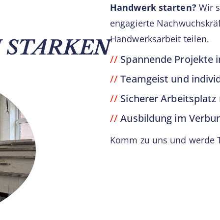
Handwerk starten?
Wir 
engagierte Nachwuchskräft
Handwerksarbeit teilen.
M STARKEN
//
Spannende Projekte 
//
Teamgeist und indivi
//
Sicherer Arbeitsplatz 
//
Ausbildung im Verbund
Komm zu uns und werde Te